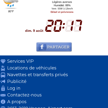
Légères averses
Humidité: 88%
Vent: SSW à 12km/h
80°F
Détail et prévisions
dim. 9 août
Services VIP
Locations de véhicules
Navettes et transferts privés
Publicité
Log in
Contactez-nous
A propos