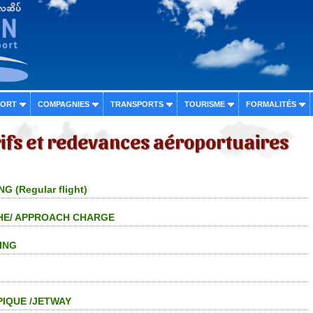
PORT
COMPAGNIES
TRANSPORTS
TOURISME
FORMALITÉS
rifs et redevances aéroportuaires
G (Regular flight)
HE/ APPROACH CHARGE
ING
PIQUE /JETWAY