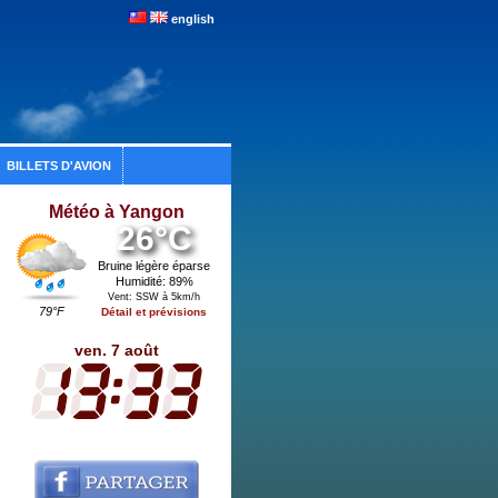
english
BILLETS D'AVION
Météo à Yangon
26°C
Bruine légère éparse
Humidité: 89%
Vent: SSW à 5km/h
79°F
Détail et prévisions
ven. 7 août