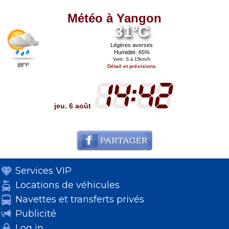
Météo à Yangon
31°C
Légères averses
Humidité: 65%
Vent: S à 15km/h
88°F
Détail et prévisions
jeu. 6 août
Services VIP
Locations de véhicules
Navettes et transferts privés
Publicité
Log in