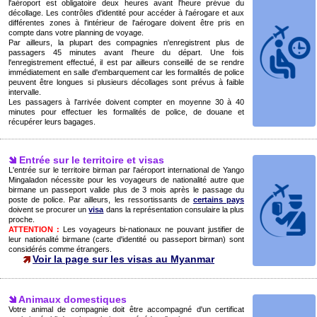
l'aéroport est obligatoire deux heures avant l'heure prévue du
décollage. Les contrôles d'identité pour accéder à l'aérogare et aux
différentes zones à l'intérieur de l'aérogare doivent être pris en
compte dans votre planning de voyage.
Par ailleurs, la plupart des compagnies n'enregistrent plus de
passagers 45 minutes avant l'heure du départ. Une fois
l'enregistrement effectué, il est par ailleurs conseillé de se rendre
immédiatement en salle d'embarquement car les formalités de police
peuvent être longues si plusieurs décollages sont prévus à faible
intervalle.
Les passagers à l'arrivée doivent compter en moyenne 30 à 40
minutes pour effectuer les formalités de police, de douane et
récupérer leurs bagages.
Entrée sur le territoire et visas
L'entrée sur le territoire birman par l'aéroport international de Yango
Mingaladon nécessite pour les voyageurs de nationalité autre que
birmane un passeport valide plus de 3 mois après le passage du
poste de police. Par ailleurs, les ressortissants de
certains pays
doivent se procurer un
visa
dans la représentation consulaire la plus
proche.
ATTENTION :
Les voyageurs bi-nationaux ne pouvant justifier de
leur nationalité birmane (carte d'identité ou passeport birman) sont
considérés comme étrangers.
Voir la page sur les visas au Myanmar
Animaux domestiques
Votre animal de compagnie doit être accompagné d'un certificat