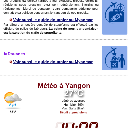
Les produits dangereux (armes à feu, explosifs, produits corrosifs,
récipients sous pression, etc.) sont généralement interdits ou
règlementés. Merci de contacter votre compagnie aérienne pour
connaître sa politique concernant le transport de ces produits.
Voir aussi le guide douanier au Myanmar
Par ailleurs un sévère contrôle de stupéfiants est effectué par les
officiers de police de l'aéroport.
La peine de mort par pendaison
est la sanction du trafic de stupéfiants.
Douanes
Voir aussi le guide douanier au Myanmar
Météo à Yangon
27°C
Légères averses
Humidité: 86%
Vent: SW à 11km/h
81°F
Détail et prévisions