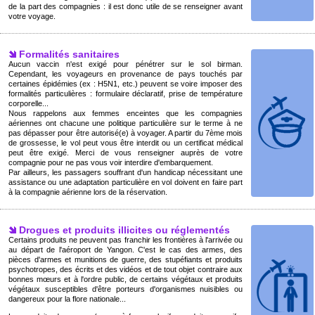
de la part des compagnies : il est donc utile de se renseigner avant
votre voyage.
Formalités sanitaires
Aucun vaccin n'est exigé pour pénétrer sur le sol birman.
Cependant, les voyageurs en provenance de pays touchés par
certaines épidémies (ex : H5N1, etc.) peuvent se voire imposer des
formalités particulières : formulaire déclaratif, prise de température
corporelle...
Nous rappelons aux femmes enceintes que les compagnies
aériennes ont chacune une politique particulière sur le terme à ne
pas dépasser pour être autorisé(e) à voyager. A partir du 7ème mois
de grossesse, le vol peut vous être interdit ou un certificat médical
peut être exigé. Merci de vous renseigner auprès de votre
compagnie pour ne pas vous voir interdire d'embarquement.
Par ailleurs, les passagers souffrant d'un handicap nécessitant une
assistance ou une adaptation particulière en vol doivent en faire part
à la compagnie aérienne lors de la réservation.
Drogues et produits illicites ou réglementés
Certains produits ne peuvent pas franchir les frontières à l'arrivée ou
au départ de l'aéroport de Yangon. C'est le cas des armes, des
pièces d'armes et munitions de guerre, des stupéfiants et produits
psychotropes, des écrits et des vidéos et de tout objet contraire aux
bonnes mœurs et à l'ordre public, de certains végétaux et produits
végétaux susceptibles d'être porteurs d'organismes nuisibles ou
dangereux pour la flore nationale...