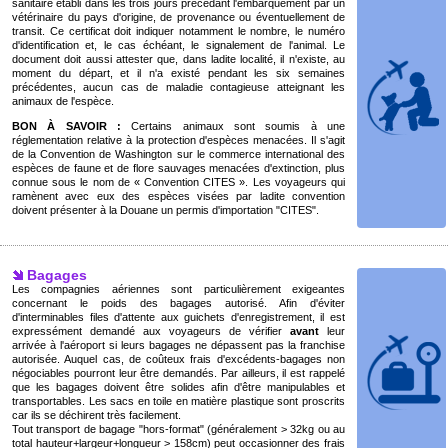
sanitaire établi dans les trois jours précédant l'embarquement par un
vétérinaire du pays d'origine, de provenance ou éventuellement de
transit. Ce certificat doit indiquer notamment le nombre, le numéro
d'identification et, le cas échéant, le signalement de l'animal. Le
document doit aussi attester que, dans ladite localité, il n'existe, au
moment du départ, et il n'a existé pendant les six semaines
précédentes, aucun cas de maladie contagieuse atteignant les
animaux de l'espèce.
BON À SAVOIR :
Certains animaux sont soumis à une
réglementation relative à la protection d'espèces menacées. Il s'agit
de la Convention de Washington sur le commerce international des
espèces de faune et de flore sauvages menacées d'extinction, plus
connue sous le nom de « Convention CITES ». Les voyageurs qui
ramènent avec eux des espèces visées par ladite convention
doivent présenter à la Douane un permis d'importation "CITES".
Bagages
Les compagnies aériennes sont particulièrement exigeantes
concernant le poids des bagages autorisé. Afin d'éviter
d'interminables files d'attente aux guichets d'enregistrement, il est
expressément demandé aux voyageurs de vérifier
avant
leur
arrivée à l'aéroport si leurs bagages ne dépassent pas la franchise
autorisée. Auquel cas, de coûteux frais d'excédents-bagages non
négociables pourront leur être demandés. Par ailleurs, il est rappelé
que les bagages doivent être solides afin d'être manipulables et
transportables. Les sacs en toile en matière plastique sont proscrits
car ils se déchirent très facilement.
Tout transport de bagage "hors-format" (généralement > 32kg ou au
total hauteur+largeur+longueur > 158cm) peut occasionner des frais