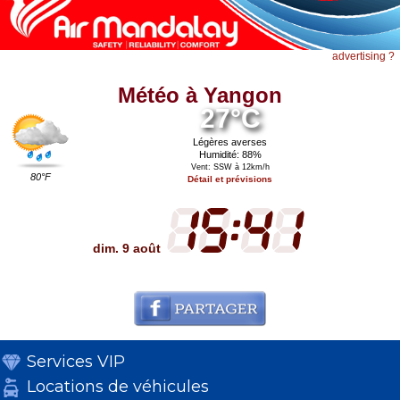
advertising ?
Météo à Yangon
27°C
Légères averses
Humidité: 88%
Vent: SSW à 12km/h
80°F
Détail et prévisions
dim. 9 août
Services VIP
Locations de véhicules